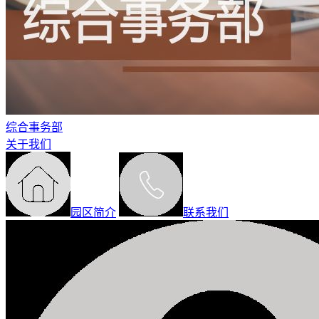
综合事务部
关于我们
园区简介
联系我们