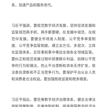
系，加速产品和服务迭代。
习近平强调，要规范数字经济发展，坚持促进发展和
监管规范两手抓、两手都要硬，在发展中规范、在规
范中发展。要健全市场准入制度、公平竞争审查制
度、公平竞争监管制度，建立全方位、多层次、立体
化监管体系，实现事前事中事后全链条全领域监管。
要纠正和规范发展过程中损害群众利益、妨碍公平竞
争的行为和做法，防止平台垄断和资本无序扩张，依
法查处垄断和不正当竞争行为。要保护平台从业人员
和消费者合法权益。要加强税收监管和税务稽查。
习近平指出，要完善数字经济治理体系，健全法律法
规和政策制度，完善体制机制，提高我国数字经济治