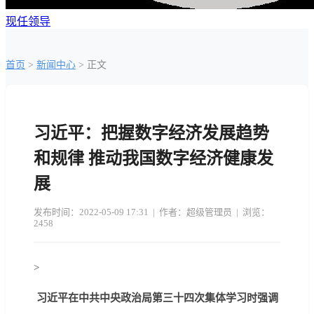
现任领导
首页
>
新闻中心
> 正文
习近平：把握数字经济发展趋势
和规律 推动我国数字经济健康发
展
发布时间：2022-05-09 17:31 | 作者：超级管理员 | 浏览：
2458
>
习近平在中共中央政治局第三十四次集体学习时强调