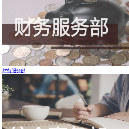
财务服务部