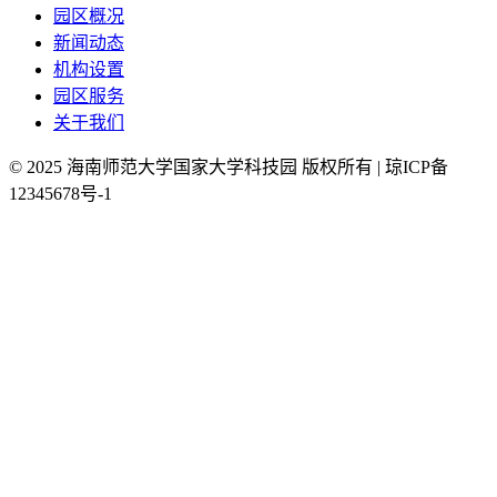
园区概况
新闻动态
机构设置
园区服务
关于我们
© 2025 海南师范大学国家大学科技园 版权所有 | 琼ICP备
12345678号-1