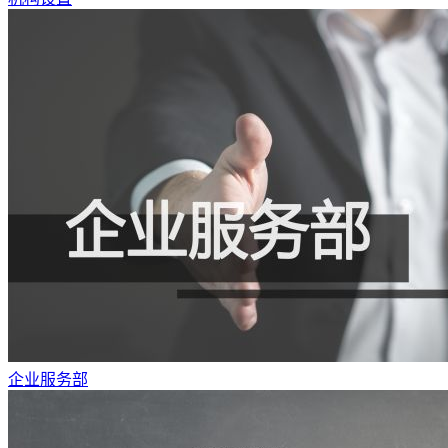
企业服务部