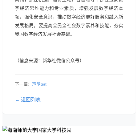
字经济思维能力和专业素质，增强发展数字经济本
领，强化安全意识，推动数字经济更好服务和融入新
发展格局。要提高全民全社会数字素养和技能，夯实
我国数字经济发展社会基础。
（信息来源：新华社微信公众号）
下一篇：
声明test
← 返回列表